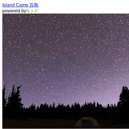
Island Camp 百島
powered by