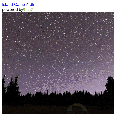
Island Camp 百島
powered by