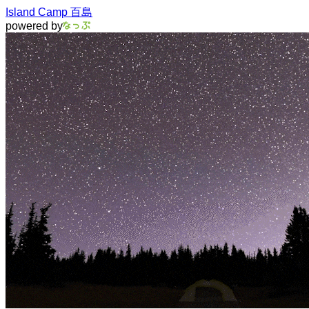
Island Camp 百島
powered by