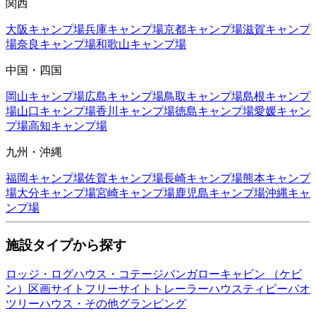
関西
大阪
キャンプ場
兵庫
キャンプ場
京都
キャンプ場
滋賀
キャンプ
場
奈良
キャンプ場
和歌山
キャンプ場
中国・四国
岡山
キャンプ場
広島
キャンプ場
鳥取
キャンプ場
島根
キャンプ
場
山口
キャンプ場
香川
キャンプ場
徳島
キャンプ場
愛媛
キャン
プ場
高知
キャンプ場
九州・沖縄
福岡
キャンプ場
佐賀
キャンプ場
長崎
キャンプ場
熊本
キャンプ
場
大分
キャンプ場
宮崎
キャンプ場
鹿児島
キャンプ場
沖縄
キャ
ンプ場
施設タイプから探す
ロッジ・ログハウス・コテージ
バンガロー
キャビン （ケビ
ン）
区画サイト
フリーサイト
トレーラーハウス
ティピー
パオ
ツリーハウス・その他
グランピング