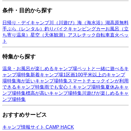
条件・目的から探す
日帰り・デイキャンプ
川（川遊び）
海（海水浴）
湖
高原
無料
手ぶら（レンタル）
釣り
バイク
キャンピングカー
お風呂（立
ち寄り温泉）
星空（天体観測）
アスレチック
自転車
直火
ペッ
ト
特集から探す
温泉・お風呂が楽しめるキャンプ場
ペットと一緒に遊べるキ
ャンプ場特集
新着キャンプ場
1区画100平米以上のキャンプ
場特集
海が近いキャンプ場特集
スマートチェックインが利用
できるキャンプ特集
雨でも安心！キャンプ場特集
夏休みキャ
ンプ場特集
標高が高いキャンプ場特集
川遊びが楽しめるキャ
ンプ場特集
おすすめサービス
キャンプ情報サイト CAMP HACK