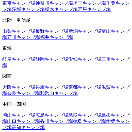
東京
キャンプ場
神奈川
キャンプ場
埼玉
キャンプ場
千葉
キャン
プ場
茨城
キャンプ場
栃木
キャンプ場
群馬
キャンプ場
北陸・甲信越
山梨
キャンプ場
長野
キャンプ場
新潟
キャンプ場
富山
キャンプ
場
石川
キャンプ場
福井
キャンプ場
東海
岐阜
キャンプ場
静岡
キャンプ場
愛知
キャンプ場
三重
キャンプ
場
関西
大阪
キャンプ場
兵庫
キャンプ場
京都
キャンプ場
滋賀
キャンプ
場
奈良
キャンプ場
和歌山
キャンプ場
中国・四国
岡山
キャンプ場
広島
キャンプ場
鳥取
キャンプ場
島根
キャンプ
場
山口
キャンプ場
香川
キャンプ場
徳島
キャンプ場
愛媛
キャン
プ場
高知
キャンプ場