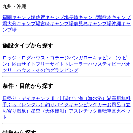
九州・沖縄
福岡
キャンプ場
佐賀
キャンプ場
長崎
キャンプ場
熊本
キャンプ
場
大分
キャンプ場
宮崎
キャンプ場
鹿児島
キャンプ場
沖縄
キャ
ンプ場
施設タイプから探す
ロッジ・ログハウス・コテージ
バンガロー
キャビン （ケビ
ン）
区画サイト
フリーサイト
トレーラーハウス
ティピー
パオ
ツリーハウス・その他
グランピング
条件・目的から探す
日帰り・デイキャンプ
川（川遊び）
海（海水浴）
湖
高原
無料
手ぶら（レンタル）
釣り
バイク
キャンピングカー
お風呂（立
ち寄り温泉）
星空（天体観測）
アスレチック
自転車
直火
ペッ
ト
特集から探す