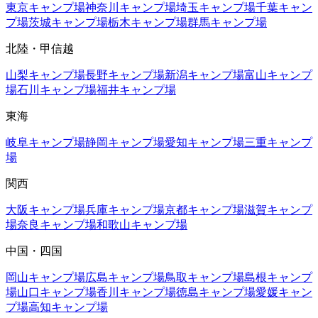
東京
キャンプ場
神奈川
キャンプ場
埼玉
キャンプ場
千葉
キャン
プ場
茨城
キャンプ場
栃木
キャンプ場
群馬
キャンプ場
北陸・甲信越
山梨
キャンプ場
長野
キャンプ場
新潟
キャンプ場
富山
キャンプ
場
石川
キャンプ場
福井
キャンプ場
東海
岐阜
キャンプ場
静岡
キャンプ場
愛知
キャンプ場
三重
キャンプ
場
関西
大阪
キャンプ場
兵庫
キャンプ場
京都
キャンプ場
滋賀
キャンプ
場
奈良
キャンプ場
和歌山
キャンプ場
中国・四国
岡山
キャンプ場
広島
キャンプ場
鳥取
キャンプ場
島根
キャンプ
場
山口
キャンプ場
香川
キャンプ場
徳島
キャンプ場
愛媛
キャン
プ場
高知
キャンプ場