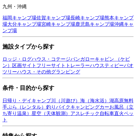
九州・沖縄
福岡
キャンプ場
佐賀
キャンプ場
長崎
キャンプ場
熊本
キャンプ
場
大分
キャンプ場
宮崎
キャンプ場
鹿児島
キャンプ場
沖縄
キャ
ンプ場
施設タイプから探す
ロッジ・ログハウス・コテージ
バンガロー
キャビン （ケビ
ン）
区画サイト
フリーサイト
トレーラーハウス
ティピー
パオ
ツリーハウス・その他
グランピング
条件・目的から探す
日帰り・デイキャンプ
川（川遊び）
海（海水浴）
湖
高原
無料
手ぶら（レンタル）
釣り
バイク
キャンピングカー
お風呂（立
ち寄り温泉）
星空（天体観測）
アスレチック
自転車
直火
ペッ
ト
特集から探す