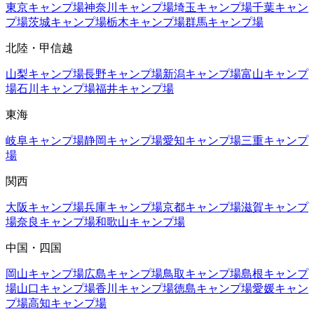
東京
キャンプ場
神奈川
キャンプ場
埼玉
キャンプ場
千葉
キャン
プ場
茨城
キャンプ場
栃木
キャンプ場
群馬
キャンプ場
北陸・甲信越
山梨
キャンプ場
長野
キャンプ場
新潟
キャンプ場
富山
キャンプ
場
石川
キャンプ場
福井
キャンプ場
東海
岐阜
キャンプ場
静岡
キャンプ場
愛知
キャンプ場
三重
キャンプ
場
関西
大阪
キャンプ場
兵庫
キャンプ場
京都
キャンプ場
滋賀
キャンプ
場
奈良
キャンプ場
和歌山
キャンプ場
中国・四国
岡山
キャンプ場
広島
キャンプ場
鳥取
キャンプ場
島根
キャンプ
場
山口
キャンプ場
香川
キャンプ場
徳島
キャンプ場
愛媛
キャン
プ場
高知
キャンプ場