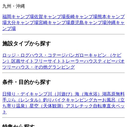
九州・沖縄
福岡
キャンプ場
佐賀
キャンプ場
長崎
キャンプ場
熊本
キャンプ
場
大分
キャンプ場
宮崎
キャンプ場
鹿児島
キャンプ場
沖縄
キャ
ンプ場
施設タイプから探す
ロッジ・ログハウス・コテージ
バンガロー
キャビン （ケビ
ン）
区画サイト
フリーサイト
トレーラーハウス
ティピー
パオ
ツリーハウス・その他
グランピング
条件・目的から探す
日帰り・デイキャンプ
川（川遊び）
海（海水浴）
湖
高原
無料
手ぶら（レンタル）
釣り
バイク
キャンピングカー
お風呂（立
ち寄り温泉）
星空（天体観測）
アスレチック
自転車
直火
ペッ
ト
特集から探す