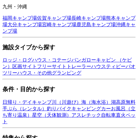
九州・沖縄
福岡
キャンプ場
佐賀
キャンプ場
長崎
キャンプ場
熊本
キャンプ
場
大分
キャンプ場
宮崎
キャンプ場
鹿児島
キャンプ場
沖縄
キャ
ンプ場
施設タイプから探す
ロッジ・ログハウス・コテージ
バンガロー
キャビン （ケビ
ン）
区画サイト
フリーサイト
トレーラーハウス
ティピー
パオ
ツリーハウス・その他
グランピング
条件・目的から探す
日帰り・デイキャンプ
川（川遊び）
海（海水浴）
湖
高原
無料
手ぶら（レンタル）
釣り
バイク
キャンピングカー
お風呂（立
ち寄り温泉）
星空（天体観測）
アスレチック
自転車
直火
ペッ
ト
特集から探す