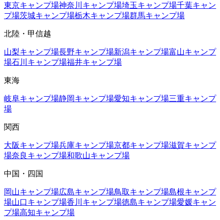
東京
キャンプ場
神奈川
キャンプ場
埼玉
キャンプ場
千葉
キャン
プ場
茨城
キャンプ場
栃木
キャンプ場
群馬
キャンプ場
北陸・甲信越
山梨
キャンプ場
長野
キャンプ場
新潟
キャンプ場
富山
キャンプ
場
石川
キャンプ場
福井
キャンプ場
東海
岐阜
キャンプ場
静岡
キャンプ場
愛知
キャンプ場
三重
キャンプ
場
関西
大阪
キャンプ場
兵庫
キャンプ場
京都
キャンプ場
滋賀
キャンプ
場
奈良
キャンプ場
和歌山
キャンプ場
中国・四国
岡山
キャンプ場
広島
キャンプ場
鳥取
キャンプ場
島根
キャンプ
場
山口
キャンプ場
香川
キャンプ場
徳島
キャンプ場
愛媛
キャン
プ場
高知
キャンプ場