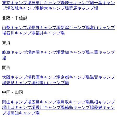
東京
キャンプ場
神奈川
キャンプ場
埼玉
キャンプ場
千葉
キャン
プ場
茨城
キャンプ場
栃木
キャンプ場
群馬
キャンプ場
北陸・甲信越
山梨
キャンプ場
長野
キャンプ場
新潟
キャンプ場
富山
キャンプ
場
石川
キャンプ場
福井
キャンプ場
東海
岐阜
キャンプ場
静岡
キャンプ場
愛知
キャンプ場
三重
キャンプ
場
関西
大阪
キャンプ場
兵庫
キャンプ場
京都
キャンプ場
滋賀
キャンプ
場
奈良
キャンプ場
和歌山
キャンプ場
中国・四国
岡山
キャンプ場
広島
キャンプ場
鳥取
キャンプ場
島根
キャンプ
場
山口
キャンプ場
香川
キャンプ場
徳島
キャンプ場
愛媛
キャン
プ場
高知
キャンプ場