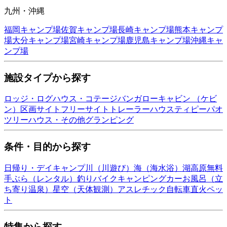
九州・沖縄
福岡
キャンプ場
佐賀
キャンプ場
長崎
キャンプ場
熊本
キャンプ
場
大分
キャンプ場
宮崎
キャンプ場
鹿児島
キャンプ場
沖縄
キャ
ンプ場
施設タイプから探す
ロッジ・ログハウス・コテージ
バンガロー
キャビン （ケビ
ン）
区画サイト
フリーサイト
トレーラーハウス
ティピー
パオ
ツリーハウス・その他
グランピング
条件・目的から探す
日帰り・デイキャンプ
川（川遊び）
海（海水浴）
湖
高原
無料
手ぶら（レンタル）
釣り
バイク
キャンピングカー
お風呂（立
ち寄り温泉）
星空（天体観測）
アスレチック
自転車
直火
ペッ
ト
特集から探す