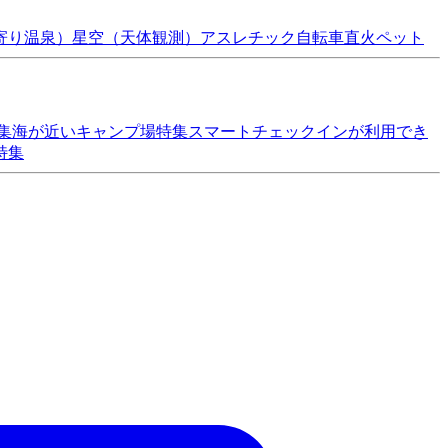
寄り温泉）
星空（天体観測）
アスレチック
自転車
直火
ペット
集
海が近いキャンプ場特集
スマートチェックインが利用でき
特集