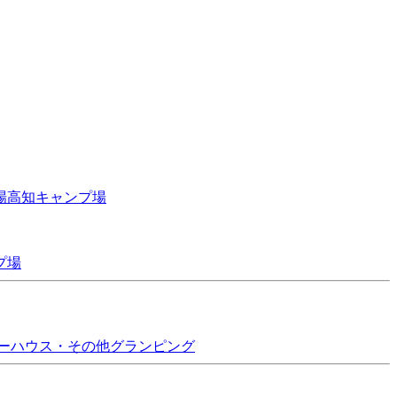
場
高知
キャンプ場
プ場
ーハウス・その他
グランピング