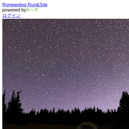
Romperdog Run&Site
powered by
ログイン