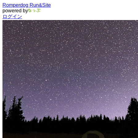
Romperdog Run&Site
powered by
ログイン