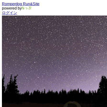
Romperdog Run&Site
powered by
ログイン