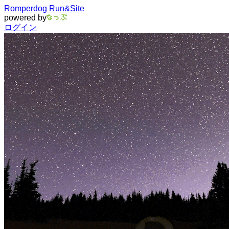
Romperdog Run&Site
powered by
ログイン