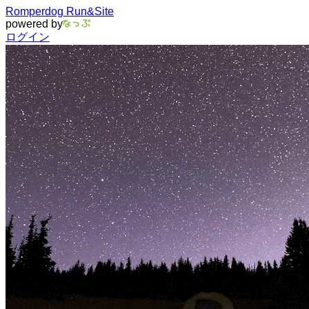
Romperdog Run&Site
powered by
ログイン