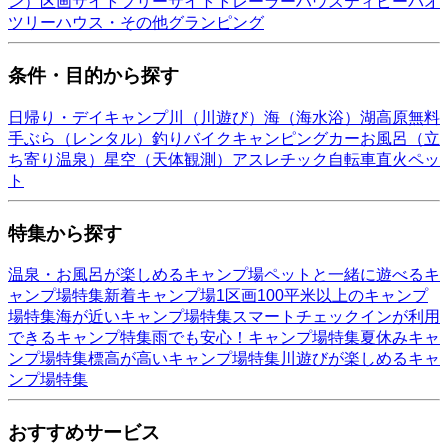
ン）
区画サイト
フリーサイト
トレーラーハウス
ティピー
パオ
ツリーハウス・その他
グランピング
条件・目的から探す
日帰り・デイキャンプ
川（川遊び）
海（海水浴）
湖
高原
無料
手ぶら（レンタル）
釣り
バイク
キャンピングカー
お風呂（立
ち寄り温泉）
星空（天体観測）
アスレチック
自転車
直火
ペッ
ト
特集から探す
温泉・お風呂が楽しめるキャンプ場
ペットと一緒に遊べるキ
ャンプ場特集
新着キャンプ場
1区画100平米以上のキャンプ
場特集
海が近いキャンプ場特集
スマートチェックインが利用
できるキャンプ特集
雨でも安心！キャンプ場特集
夏休みキャ
ンプ場特集
標高が高いキャンプ場特集
川遊びが楽しめるキャ
ンプ場特集
おすすめサービス