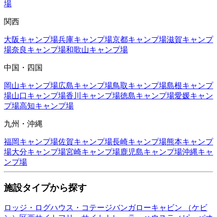
場
関西
大阪
キャンプ場
兵庫
キャンプ場
京都
キャンプ場
滋賀
キャンプ
場
奈良
キャンプ場
和歌山
キャンプ場
中国・四国
岡山
キャンプ場
広島
キャンプ場
鳥取
キャンプ場
島根
キャンプ
場
山口
キャンプ場
香川
キャンプ場
徳島
キャンプ場
愛媛
キャン
プ場
高知
キャンプ場
九州・沖縄
福岡
キャンプ場
佐賀
キャンプ場
長崎
キャンプ場
熊本
キャンプ
場
大分
キャンプ場
宮崎
キャンプ場
鹿児島
キャンプ場
沖縄
キャ
ンプ場
施設タイプから探す
ロッジ・ログハウス・コテージ
バンガロー
キャビン （ケビ