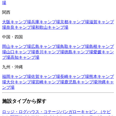
場
関西
大阪
キャンプ場
兵庫
キャンプ場
京都
キャンプ場
滋賀
キャンプ
場
奈良
キャンプ場
和歌山
キャンプ場
中国・四国
岡山
キャンプ場
広島
キャンプ場
鳥取
キャンプ場
島根
キャンプ
場
山口
キャンプ場
香川
キャンプ場
徳島
キャンプ場
愛媛
キャン
プ場
高知
キャンプ場
九州・沖縄
福岡
キャンプ場
佐賀
キャンプ場
長崎
キャンプ場
熊本
キャンプ
場
大分
キャンプ場
宮崎
キャンプ場
鹿児島
キャンプ場
沖縄
キャ
ンプ場
施設タイプから探す
ロッジ・ログハウス・コテージ
バンガロー
キャビン （ケビ