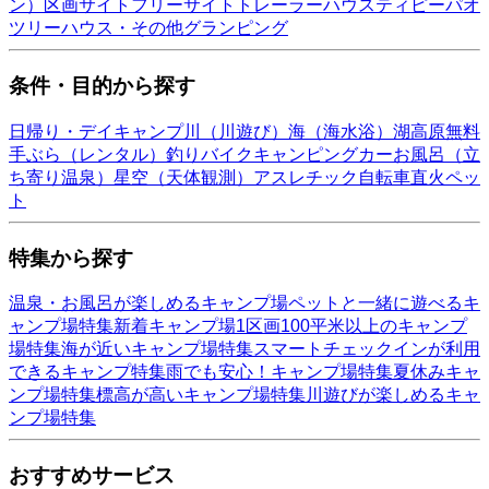
ン）
区画サイト
フリーサイト
トレーラーハウス
ティピー
パオ
ツリーハウス・その他
グランピング
条件・目的から探す
日帰り・デイキャンプ
川（川遊び）
海（海水浴）
湖
高原
無料
手ぶら（レンタル）
釣り
バイク
キャンピングカー
お風呂（立
ち寄り温泉）
星空（天体観測）
アスレチック
自転車
直火
ペッ
ト
特集から探す
温泉・お風呂が楽しめるキャンプ場
ペットと一緒に遊べるキ
ャンプ場特集
新着キャンプ場
1区画100平米以上のキャンプ
場特集
海が近いキャンプ場特集
スマートチェックインが利用
できるキャンプ特集
雨でも安心！キャンプ場特集
夏休みキャ
ンプ場特集
標高が高いキャンプ場特集
川遊びが楽しめるキャ
ンプ場特集
おすすめサービス