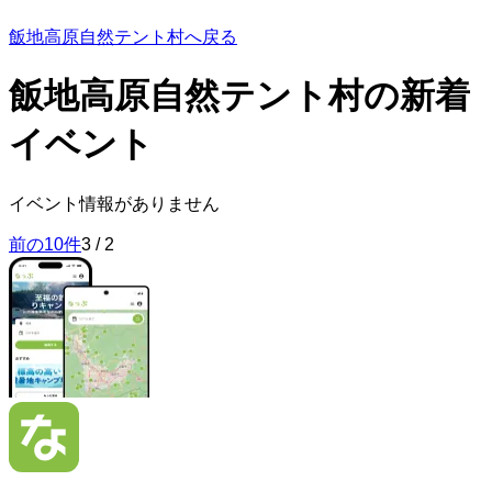
飯地高原自然テント村へ戻る
飯地高原自然テント村の
新着
イベント
イベント情報がありません
前の10件
3
/
2