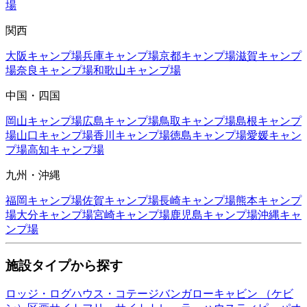
場
関西
大阪
キャンプ場
兵庫
キャンプ場
京都
キャンプ場
滋賀
キャンプ
場
奈良
キャンプ場
和歌山
キャンプ場
中国・四国
岡山
キャンプ場
広島
キャンプ場
鳥取
キャンプ場
島根
キャンプ
場
山口
キャンプ場
香川
キャンプ場
徳島
キャンプ場
愛媛
キャン
プ場
高知
キャンプ場
九州・沖縄
福岡
キャンプ場
佐賀
キャンプ場
長崎
キャンプ場
熊本
キャンプ
場
大分
キャンプ場
宮崎
キャンプ場
鹿児島
キャンプ場
沖縄
キャ
ンプ場
施設タイプから探す
ロッジ・ログハウス・コテージ
バンガロー
キャビン （ケビ