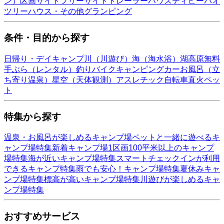
ン）
区画サイト
フリーサイト
トレーラーハウス
ティピー
パオ
ツリーハウス・その他
グランピング
条件・目的から探す
日帰り・デイキャンプ
川（川遊び）
海（海水浴）
湖
高原
無料
手ぶら（レンタル）
釣り
バイク
キャンピングカー
お風呂（立
ち寄り温泉）
星空（天体観測）
アスレチック
自転車
直火
ペッ
ト
特集から探す
温泉・お風呂が楽しめるキャンプ場
ペットと一緒に遊べるキ
ャンプ場特集
新着キャンプ場
1区画100平米以上のキャンプ
場特集
海が近いキャンプ場特集
スマートチェックインが利用
できるキャンプ特集
雨でも安心！キャンプ場特集
夏休みキャ
ンプ場特集
標高が高いキャンプ場特集
川遊びが楽しめるキャ
ンプ場特集
おすすめサービス