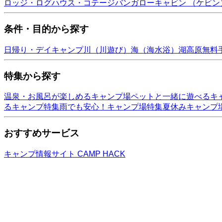
ロッジ・ログハウス・コテージ
バンガロー
キャビン （ケビン
条件・目的から探す
日帰り・デイキャンプ
川（川遊び）
海（海水浴）
湖
高原
無料
特集から探す
温泉・お風呂が楽しめるキャンプ場
ペットと一緒に遊べるキ
るキャンプ特集
雨でも安心！キャンプ場特集
夏休みキャンプ
おすすめサービス
キャンプ情報サイト CAMP HACK