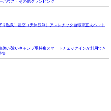
ーハウス・その他
グランピング
寄り温泉）
星空（天体観測）
アスレチック
自転車
直火
ペット
集
海が近いキャンプ場特集
スマートチェックインが利用でき
特集