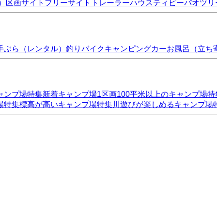
）
区画サイト
フリーサイト
トレーラーハウス
ティピー
パオ
ツリ
手ぶら（レンタル）
釣り
バイク
キャンピングカー
お風呂（立ち
ャンプ場特集
新着キャンプ場
1区画100平米以上のキャンプ場特
場特集
標高が高いキャンプ場特集
川遊びが楽しめるキャンプ場