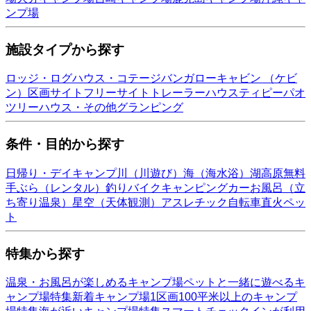
ンプ場
施設タイプから探す
ロッジ・ログハウス・コテージ
バンガロー
キャビン （ケビ
ン）
区画サイト
フリーサイト
トレーラーハウス
ティピー
パオ
ツリーハウス・その他
グランピング
条件・目的から探す
日帰り・デイキャンプ
川（川遊び）
海（海水浴）
湖
高原
無料
手ぶら（レンタル）
釣り
バイク
キャンピングカー
お風呂（立
ち寄り温泉）
星空（天体観測）
アスレチック
自転車
直火
ペッ
ト
特集から探す
温泉・お風呂が楽しめるキャンプ場
ペットと一緒に遊べるキ
ャンプ場特集
新着キャンプ場
1区画100平米以上のキャンプ