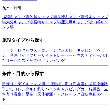
九州・沖縄
福岡
キャンプ場
佐賀
キャンプ場
長崎
キャンプ場
熊本
キャンプ
場
大分
キャンプ場
宮崎
キャンプ場
鹿児島
キャンプ場
沖縄
キャ
ンプ場
施設タイプから探す
ロッジ・ログハウス・コテージ
バンガロー
キャビン （ケビ
ン）
区画サイト
フリーサイト
トレーラーハウス
ティピー
パオ
ツリーハウス・その他
グランピング
条件・目的から探す
日帰り・デイキャンプ
川（川遊び）
海（海水浴）
湖
高原
無料
手ぶら（レンタル）
釣り
バイク
キャンピングカー
お風呂（立
ち寄り温泉）
星空（天体観測）
アスレチック
自転車
直火
ペッ
ト