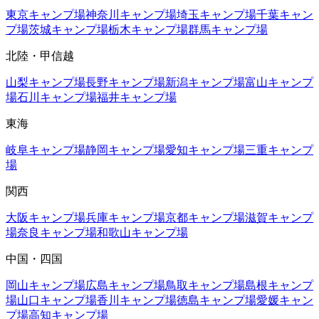
東京
キャンプ場
神奈川
キャンプ場
埼玉
キャンプ場
千葉
キャン
プ場
茨城
キャンプ場
栃木
キャンプ場
群馬
キャンプ場
北陸・甲信越
山梨
キャンプ場
長野
キャンプ場
新潟
キャンプ場
富山
キャンプ
場
石川
キャンプ場
福井
キャンプ場
東海
岐阜
キャンプ場
静岡
キャンプ場
愛知
キャンプ場
三重
キャンプ
場
関西
大阪
キャンプ場
兵庫
キャンプ場
京都
キャンプ場
滋賀
キャンプ
場
奈良
キャンプ場
和歌山
キャンプ場
中国・四国
岡山
キャンプ場
広島
キャンプ場
鳥取
キャンプ場
島根
キャンプ
場
山口
キャンプ場
香川
キャンプ場
徳島
キャンプ場
愛媛
キャン
プ場
高知
キャンプ場