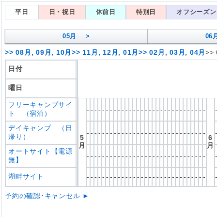
平日
日・祝日
休前日
特別日
オフシーズン
05
月 >
06
>>
08月, 09月, 10月
>>
11月, 12月, 01月
>>
02月, 03月, 04月
>>
日付
曜日
フリーキャンプサイ
-
-
-
-
-
-
-
-
-
-
-
-
-
-
-
-
-
-
-
-
-
-
-
-
-
-
-
-
-
-
-
ト （宿泊）
デイキャンプ （日
-
-
-
-
-
-
-
-
-
-
-
-
-
-
-
-
-
-
-
-
-
-
-
-
-
-
-
-
-
-
-
帰り）
5
6
月
月
オートサイト【電源
-
-
-
-
-
-
-
-
-
-
-
-
-
-
-
-
-
-
-
-
-
-
-
-
-
-
-
-
-
-
-
無】
湖畔サイト
-
-
-
-
-
-
-
-
-
-
-
-
-
-
-
-
-
-
-
-
-
-
-
-
-
-
-
-
-
-
-
予約の確認･キャンセル ►