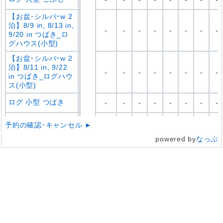
【お盆･シルバｰw 2
泊】8/9 in, 8/13 in,
-
-
-
-
-
-
-
-
9/20 in つばき_ロ
グハウス(小型)
【お盆･シルバｰw 2
泊】8/11 in, 9/22
-
-
-
-
-
-
-
-
in つばき_ログハウ
ス(小型)
ログ 小型 つばき
-
-
-
-
-
-
-
-
【お盆･シルバｰw 2
予約の確認･キャンセル ►
泊】8/9 in, 8/13 in,
-
-
-
-
-
-
-
-
9/20 in さくら_ロ
powered by
なっぷ
グハウス(小型)
【お盆･シルバｰw 2
泊】8/11 in, 9/22
-
-
-
-
-
-
-
-
in さくら_ログハウ
ス(小型)
ログ 小型 さくら
-
-
-
-
-
-
-
-
【お盆･シルバｰw 2