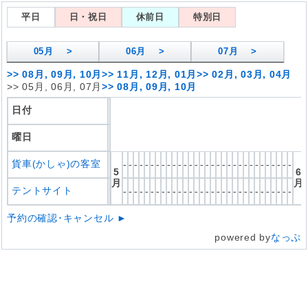
平日
日・祝日
休前日
特別日
05
月 >
06
月 >
07
月 >
>>
08月, 09月, 10月
>>
11月, 12月, 01月
>>
02月, 03月, 04月
>>
05月, 06月, 07月
>>
08月, 09月, 10月
日付
曜日
貨車(かしゃ)の客室
-
-
-
-
-
-
-
-
-
-
-
-
-
-
-
-
-
-
-
-
-
-
-
-
-
-
-
-
-
-
-
5
6
月
月
テントサイト
-
-
-
-
-
-
-
-
-
-
-
-
-
-
-
-
-
-
-
-
-
-
-
-
-
-
-
-
-
-
-
予約の確認･キャンセル ►
powered by
なっぷ