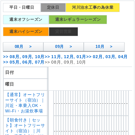
平日・日曜日
定休日
河川治水工事の為休業
週末オフシーズン
週末レギュラーシーズン
週末ハイシーズン
貸切営業
08
月 >
09
月 >
10
月 >
>>
08月, 09月, 10月
>>
11月, 12月, 01月
>>
02月, 03月, 04月
>>
05月, 06月, 07月
>>
08月, 09月, 10月
日付
曜日
【通常】オートフリ
ーサイト（宿泊）｜
-
-
-
-
-
-
-
-
-
-
-
-
-
-
-
-
-
-
-
-
-
-
-
-
-
-
-
-
-
-
-
川近・車乗入OK・
Wi-Fi・お湯炊事場
【朝食付き｜セッ
ト】オートフリーサ
イト（宿泊）｜川
-
-
-
-
-
-
-
-
-
-
-
-
-
-
-
-
-
-
-
-
-
-
-
-
-
-
-
-
-
-
-