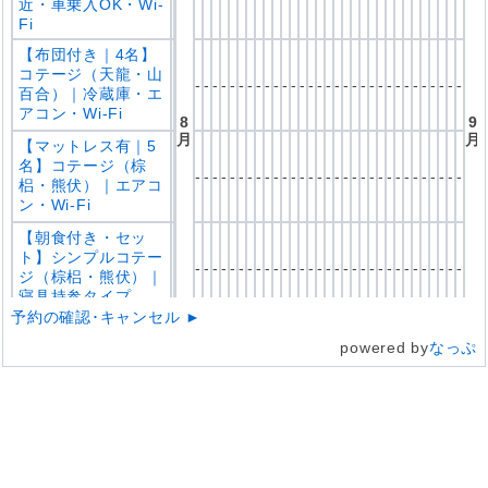
近・車乗入OK・Wi-
Fi
【布団付き｜4名】
コテージ（天龍・山
-
-
-
-
-
-
-
-
-
-
-
-
-
-
-
-
-
-
-
-
-
-
-
-
-
-
-
-
-
-
-
百合）｜冷蔵庫・エ
アコン・Wi-Fi
8
9
月
月
【マットレス有｜5
名】コテージ（棕
-
-
-
-
-
-
-
-
-
-
-
-
-
-
-
-
-
-
-
-
-
-
-
-
-
-
-
-
-
-
-
梠・熊伏）｜エアコ
ン・Wi-Fi
【朝食付き・セッ
ト】シンプルコテー
-
-
-
-
-
-
-
-
-
-
-
-
-
-
-
-
-
-
-
-
-
-
-
-
-
-
-
-
-
-
-
ジ（棕梠・熊伏）｜
寝具持参タイプ
予約の確認･キャンセル ►
【デイキャンプ】川
powered by
なっぷ
のそばオートフリー
｜車横付けOK｜お
-
-
-
-
-
-
-
-
-
-
-
-
-
-
-
-
-
-
-
-
-
-
-
-
-
-
-
-
-
-
-
湯の炊事場・シャワ
ー棟