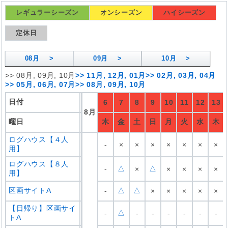
レギュラーシーズン
オンシーズン
ハイシーズン
定休日
08
月 >
09
月 >
10
月 >
>>
08月, 09月, 10月
>>
11月, 12月, 01月
>>
02月, 03月, 04月
>>
05月, 06月, 07月
>>
08月, 09月, 10月
日付
6
7
8
9
10
11
12
13
8
月
曜日
木
金
土
日
月
火
水
木
ログハウス【４人
-
×
×
×
×
×
×
×
用】
ログハウス【８人
△
△
-
×
×
×
×
×
用】
区画サイトA
△
△
-
×
×
×
×
×
【日帰り】区画サイ
△
-
-
-
-
-
-
-
トA