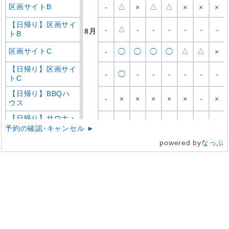
区画サイトB
△
△
△
-
×
×
×
×
【日帰り】区画サイ
△
-
-
-
-
-
-
-
8
月
トB
区画サイトC
△
△
-
◯
◯
◯
◯
×
【日帰り】区画サイ
-
◯
-
-
-
-
-
-
トC
【日帰り】BBQハ
-
×
×
×
×
×
-
×
ウス
【日帰り】サウナ・
△
△
△
△
△
-
×
×
川遊びだけ！プラン
予約の確認･キャンセル ►
完全貸し切りプラン
powered by
なっぷ
-
-
-
-
-
-
-
-
【キャンペーン中】