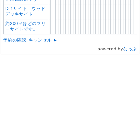
D-1サイト ウッド
-
-
-
-
-
-
-
-
-
-
-
-
-
-
-
-
-
-
-
-
-
-
-
-
-
-
-
-
-
-
-
デッキサイト
約200㎡ほどのフリ
-
-
-
-
-
-
-
-
-
-
-
-
-
-
-
-
-
-
-
-
-
-
-
-
-
-
-
-
-
-
-
ーサイトです。
予約の確認･キャンセル ►
powered by
なっぷ