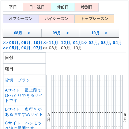
平日
日・祝日
休前日
特別日
オフシーズン
ハイシーズン
トップシーズン
08
月 >
09
月 >
10
月 >
>>
08月, 09月, 10月
>>
11月, 12月, 01月
>>
02月, 03月, 04月
>>
05月, 06月, 07月
>>
08月, 09月, 10月
日付
曜日
貸切 プラン
-
-
-
-
-
-
-
-
-
-
-
-
-
-
-
-
-
-
-
-
-
-
-
-
-
-
-
-
-
-
-
Aサイト 最上段で
ゆったりできるサイ
-
-
-
-
-
-
-
-
-
-
-
-
-
-
-
-
-
-
-
-
-
-
-
-
-
-
-
-
-
-
-
トです
Bサイト 奥行きが
-
-
-
-
-
-
-
-
-
-
-
-
-
-
-
-
-
-
-
-
-
-
-
-
-
-
-
-
-
-
-
あるおすすめサイト
8
9
月
月
Cサイト ハンモッ
-
-
-
-
-
-
-
-
-
-
-
-
-
-
-
-
-
-
-
-
-
-
-
-
-
-
-
-
-
-
-
ク泊に最適です