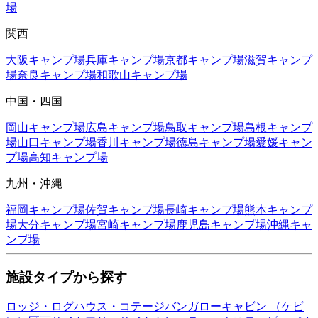
場
関西
大阪
キャンプ場
兵庫
キャンプ場
京都
キャンプ場
滋賀
キャンプ
場
奈良
キャンプ場
和歌山
キャンプ場
中国・四国
岡山
キャンプ場
広島
キャンプ場
鳥取
キャンプ場
島根
キャンプ
場
山口
キャンプ場
香川
キャンプ場
徳島
キャンプ場
愛媛
キャン
プ場
高知
キャンプ場
九州・沖縄
福岡
キャンプ場
佐賀
キャンプ場
長崎
キャンプ場
熊本
キャンプ
場
大分
キャンプ場
宮崎
キャンプ場
鹿児島
キャンプ場
沖縄
キャ
ンプ場
施設タイプから探す
ロッジ・ログハウス・コテージ
バンガロー
キャビン （ケビ