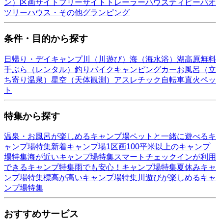
ン）
区画サイト
フリーサイト
トレーラーハウス
ティピー
パオ
ツリーハウス・その他
グランピング
条件・目的から探す
日帰り・デイキャンプ
川（川遊び）
海（海水浴）
湖
高原
無料
手ぶら（レンタル）
釣り
バイク
キャンピングカー
お風呂（立
ち寄り温泉）
星空（天体観測）
アスレチック
自転車
直火
ペッ
ト
特集から探す
温泉・お風呂が楽しめるキャンプ場
ペットと一緒に遊べるキ
ャンプ場特集
新着キャンプ場
1区画100平米以上のキャンプ
場特集
海が近いキャンプ場特集
スマートチェックインが利用
できるキャンプ特集
雨でも安心！キャンプ場特集
夏休みキャ
ンプ場特集
標高が高いキャンプ場特集
川遊びが楽しめるキャ
ンプ場特集
おすすめサービス