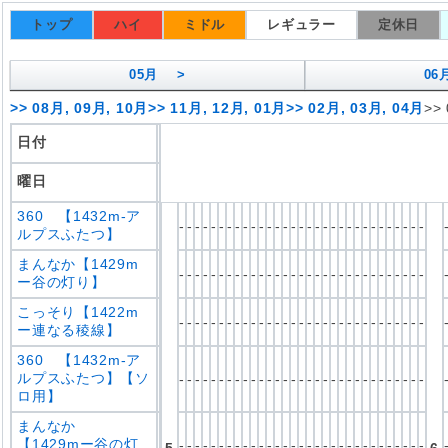
トップ
ハイ
ミドル
レギュラー
定休日
05
月 >
06
>>
08月, 09月, 10月
>>
11月, 12月, 01月
>>
02月, 03月, 04月
>>
日付
曜日
360 【1432m-ア
-
-
-
-
-
-
-
-
-
-
-
-
-
-
-
-
-
-
-
-
-
-
-
-
-
-
-
-
-
-
-
ルプスふたつ】
まんなか【1429m
-
-
-
-
-
-
-
-
-
-
-
-
-
-
-
-
-
-
-
-
-
-
-
-
-
-
-
-
-
-
-
ー谷の灯り】
こっそり【1422m
-
-
-
-
-
-
-
-
-
-
-
-
-
-
-
-
-
-
-
-
-
-
-
-
-
-
-
-
-
-
-
ー連なる稜線】
360 【1432m-ア
ルプスふたつ】【ソ
-
-
-
-
-
-
-
-
-
-
-
-
-
-
-
-
-
-
-
-
-
-
-
-
-
-
-
-
-
-
-
ロ用】
まんなか
【1429mー谷の灯
-
-
-
-
-
-
-
-
-
-
-
-
-
-
-
-
-
-
-
-
-
-
-
-
-
-
-
-
-
-
-