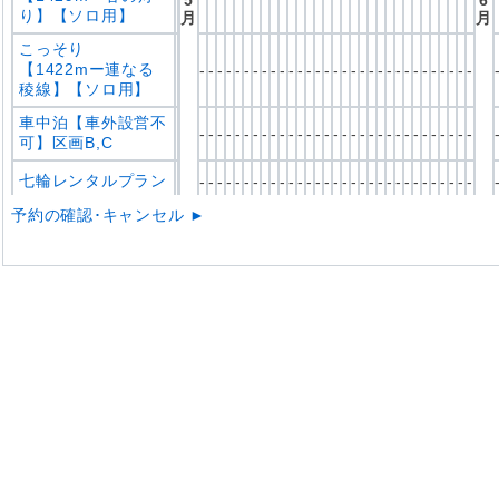
5
6
り】【ソロ用】
月
月
こっそり
【1422mー連なる
-
-
-
-
-
-
-
-
-
-
-
-
-
-
-
-
-
-
-
-
-
-
-
-
-
-
-
-
-
-
-
稜線】【ソロ用】
車中泊【車外設営不
-
-
-
-
-
-
-
-
-
-
-
-
-
-
-
-
-
-
-
-
-
-
-
-
-
-
-
-
-
-
-
可】区画B,C
七輪レンタルプラン
-
-
-
-
-
-
-
-
-
-
-
-
-
-
-
-
-
-
-
-
-
-
-
-
-
-
-
-
-
-
-
予約の確認･キャンセル ►
車中泊【焚き火OK
／タープ設営OK／
-
-
-
-
-
-
-
-
-
-
-
-
-
-
-
-
-
-
-
-
-
-
-
-
-
-
-
-
-
-
-
車外調理OK】区画
A