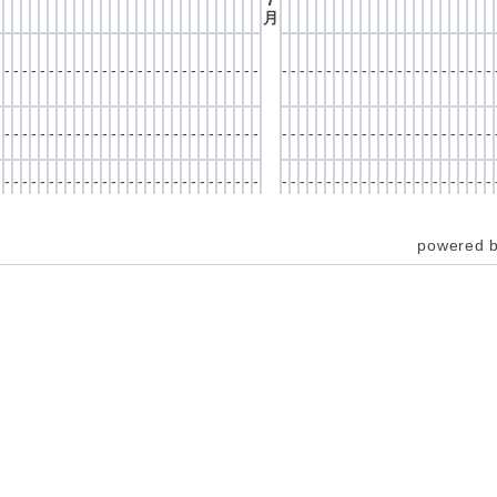
7
月
-
-
-
-
-
-
-
-
-
-
-
-
-
-
-
-
-
-
-
-
-
-
-
-
-
-
-
-
-
-
-
-
-
-
-
-
-
-
-
-
-
-
-
-
-
-
-
-
-
-
-
-
-
-
-
-
-
-
-
-
-
-
-
-
-
-
-
-
-
-
-
-
-
-
-
-
-
-
-
-
-
-
-
-
-
-
-
-
-
-
-
-
-
-
-
-
-
-
-
-
-
-
-
-
-
-
-
-
-
-
-
-
-
-
-
-
-
-
-
-
-
-
-
-
-
-
-
-
-
-
-
-
-
-
-
-
-
-
-
-
-
-
-
-
-
-
-
-
-
-
-
-
-
-
-
-
-
-
-
-
-
-
powered 
-
-
-
-
-
-
-
-
-
-
-
-
-
-
-
-
-
-
-
-
-
-
-
-
-
-
-
-
-
-
-
-
-
-
-
-
-
-
-
-
-
-
-
-
-
-
-
-
-
-
-
-
-
-