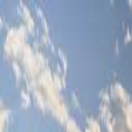
秩父・長瀞
日付
目的地
秩父・長瀞
日付