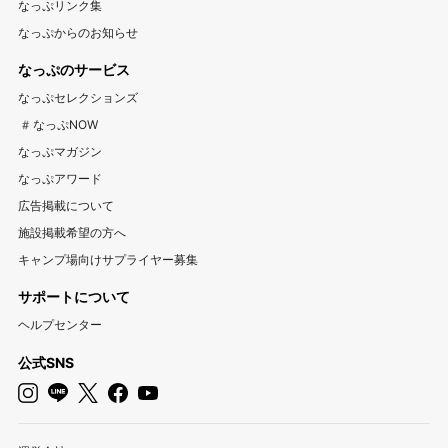
山梨キャンプ場
長野キャンプ場
新潟キャンプ場
なっぷリンク集
中古アウトドア用品販売サイト UZD
なっぷからのお知らせ
富山キャンプ場
石川キャンプ場
福井キャンプ場
アウトドア用品宅配買取サービス UZD
松島観光ナビ
なっぷのサービス
バーベキュー検索予約サイト Hero！
東海
なっぷセレクションズ
岐阜キャンプ場
静岡キャンプ場
愛知キャンプ場
#なっぷNOW
三重キャンプ場
なっぷマガジン
なっぷアワード
関西
広告掲載について
大阪キャンプ場
兵庫キャンプ場
京都キャンプ場
施設掲載希望の方へ
滋賀キャンプ場
奈良キャンプ場
和歌山キャンプ場
キャンプ場向けサプライヤー募集
サポートについて
中国・四国
ヘルプセンター
岡山キャンプ場
広島キャンプ場
鳥取キャンプ場
島根キャンプ場
山口キャンプ場
香川キャンプ場
公式SNS
徳島キャンプ場
愛媛キャンプ場
高知キャンプ場
九州・沖縄