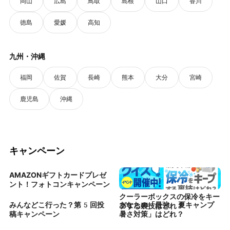
岡山
広島
鳥取
島根
山口
香川
徳島
愛媛
高知
九州・沖縄
福岡
佐賀
長崎
熊本
大分
宮崎
鹿児島
沖縄
キャンペーン
AMAZONギフトカードプレゼ
ント！フォトコンキャンペーン
クーラーボックスの保冷をキー
みんなどこ行った？第5回投
あなたの「最強 夏キャンプ
プする裏技はどれ？
稿キャンペーン
暑さ対策」はどれ？