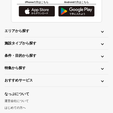
iPhoneの方はこちら
Androidの方はこちら
エリアから探す
北海道・東北
施設タイプから探す
北海道キャンプ場
青森キャンプ場
岩手キャンプ場
ロッジ・ログハウス・コテージ
バンガロー
キャビン（ケビン）
宮城キャンプ場
秋田キャンプ場
山形キャンプ場
条件・目的から探す
区画サイト
フリーサイト
トレーラーハウス
ティピー
パオ
福島キャンプ場
日帰り・デイキャンプ
川（川遊び）
海（海水浴）
湖
高原
ツリーハウス・その他
グランピング
特集から探す
無料
手ぶら（レンタル）
釣り
バイク
キャンピングカー
関東
温泉・お風呂が楽しめるキャンプ場
お風呂（立ち寄り温泉）
星空（天体観測）
アスレチック
東京キャンプ場
神奈川キャンプ場
埼玉キャンプ場
おすすめサービス
ペットと一緒に遊べるキャンプ場特集
新着キャンプ場
自転車
直火
ペット
千葉キャンプ場
キャンプ情報サイト CAMP HACK
茨城キャンプ場
栃木キャンプ場
1区画100平米以上のキャンプ場特集
海が近いキャンプ場特集
なっぷについて
群馬キャンプ場
登山情報サイト YAMA HACK
釣り情報サイト TSURIHACK
スマートチェックインが利用できるキャンプ特集
運営会社について
自転車情報サイト CYCLEHACK
雨でも安心！キャンプ場特集
夏休みキャンプ場特集
北陸・甲信越
はじめての方へ
バーベキュー情報サイト BBQ HACK
標高が高いキャンプ場特集
川遊びが楽しめるキャンプ場特集