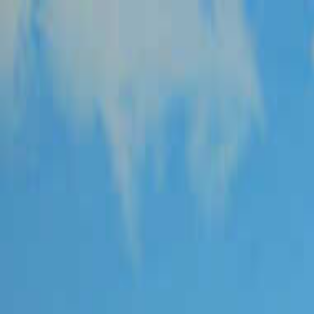
福井
日付
目的地
福井
日付
日付を選ぶ