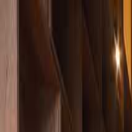
秩父・長瀞
日付
目的地
秩父・長瀞
日付