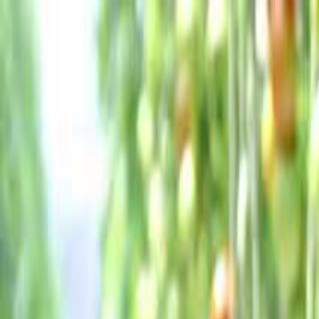
福島
日付
目的地
福島
日付
日付を選ぶ