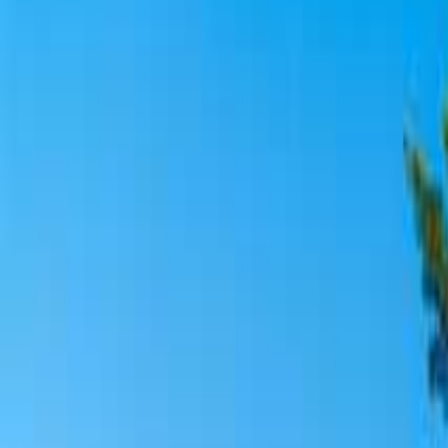
目的地
伊那・駒ヶ根・飯田・昼神
日付
日付を選ぶ
なっぷ キャンプ場検索予約