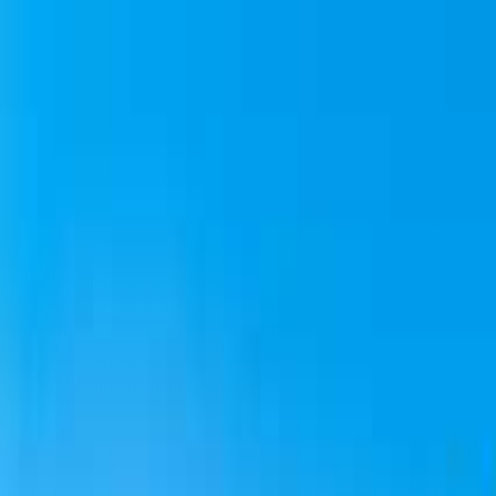
伊那・駒ヶ根・飯田・昼神
日付