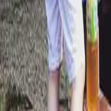
絞り込み
施設タイプ
ロッジ・ログハウス・コテージ
バンガロー
キャビン （ケビン）
区画サイト
フリーサイト
トレーラーハウス