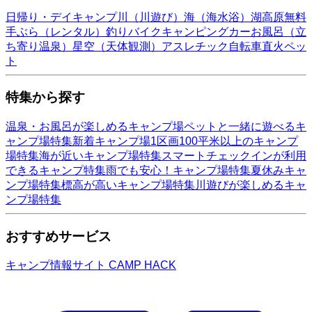
日帰り・デイキャンプ
川（川遊び）
海（海水浴）
湖
高原
無料
手ぶら（レンタル）
釣り
バイク
キャンピングカー
お風呂（立
ち寄り温泉）
星空（天体観測）
アスレチック
自転車
直火
ペッ
ト
特集から探す
温泉・お風呂が楽しめるキャンプ場
ペットと一緒に遊べるキ
ャンプ場特集
新着キャンプ場
1区画100平米以上のキャンプ
場特集
海が近いキャンプ場特集
スマートチェックインが利用
できるキャンプ特集
雨でも安心！キャンプ場特集
夏休みキャ
ンプ場特集
標高が高いキャンプ場特集
川遊びが楽しめるキャ
ンプ場特集
おすすめサービス
キャンプ情報サイト CAMP HACK