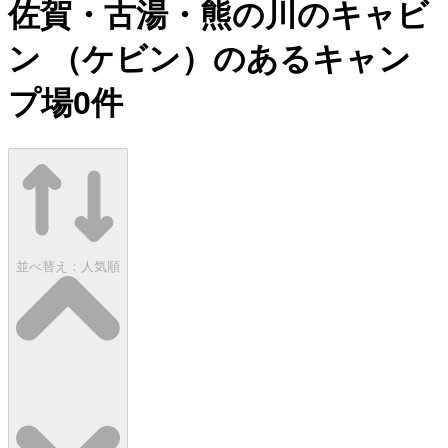
佐賀・古湯・熊の川のキャビ
ン （ケビン）のあるキャン
プ場
0
件
並べ替え：
人気順