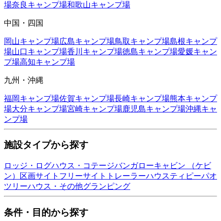
場
奈良
キャンプ場
和歌山
キャンプ場
中国・四国
岡山
キャンプ場
広島
キャンプ場
鳥取
キャンプ場
島根
キャンプ
場
山口
キャンプ場
香川
キャンプ場
徳島
キャンプ場
愛媛
キャン
プ場
高知
キャンプ場
九州・沖縄
福岡
キャンプ場
佐賀
キャンプ場
長崎
キャンプ場
熊本
キャンプ
場
大分
キャンプ場
宮崎
キャンプ場
鹿児島
キャンプ場
沖縄
キャ
ンプ場
施設タイプから探す
ロッジ・ログハウス・コテージ
バンガロー
キャビン （ケビ
ン）
区画サイト
フリーサイト
トレーラーハウス
ティピー
パオ
ツリーハウス・その他
グランピング
条件・目的から探す