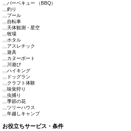
バーベキュー （BBQ）
釣り
プール
自転車
天体観測・星空
牧場
ホタル
アスレチック
遊具
カヌーボート
川遊び
ハイキング
ドッグラン
クラフト体験
味覚狩り
虫捕り
季節の花
ツリーハウス
年越しキャンプ
お役立ちサービス・条件