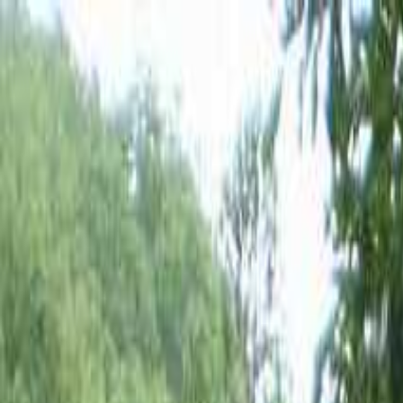
福島
日付
目的地
福島
日付
日付を選ぶ