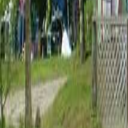
絞り込み
施設タイプ
ロッジ・ログハウス・コテージ
バンガロー
キャビン （ケビン）
区画サイト
フリーサイト
トレーラーハウス
ティピー