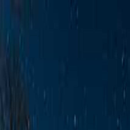
南アルプス
日付
目的地
南アルプス
日付