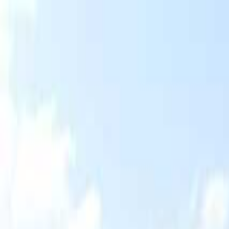
兵庫
日付
目的地
兵庫
日付
日付を選ぶ