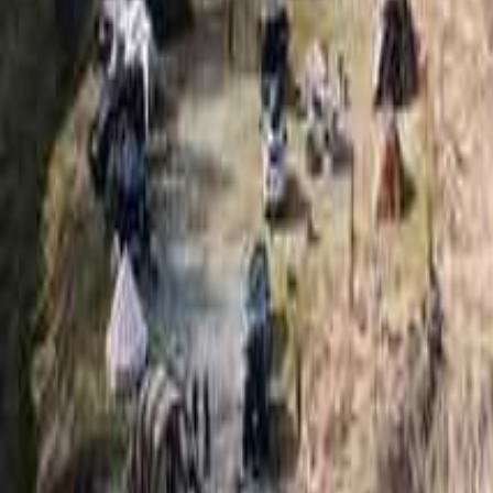
絞り込み
施設タイプ
ロッジ・ログハウス・コテージ
バンガロー
キャビン （ケビン）
区画サイト
フリーサイト
トレーラーハウス