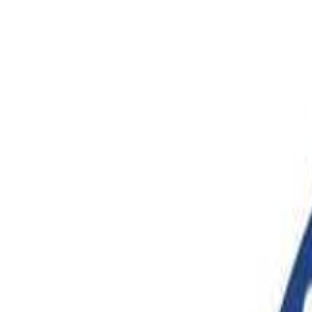
野沢・木島平・秋山郷
日付
日付を選ぶ
なっぷ キャンプ場検索予約