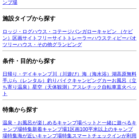
ンプ場
施設タイプから探す
ロッジ・ログハウス・コテージ
バンガロー
キャビン （ケビ
ン）
区画サイト
フリーサイト
トレーラーハウス
ティピー
パオ
ツリーハウス・その他
グランピング
条件・目的から探す
日帰り・デイキャンプ
川（川遊び）
海（海水浴）
湖
高原
無料
手ぶら（レンタル）
釣り
バイク
キャンピングカー
お風呂（立
ち寄り温泉）
星空（天体観測）
アスレチック
自転車
直火
ペッ
ト
特集から探す
温泉・お風呂が楽しめるキャンプ場
ペットと一緒に遊べるキ
ャンプ場特集
新着キャンプ場
1区画100平米以上のキャンプ
場特集
海が近いキャンプ場特集
スマートチェックインが利用