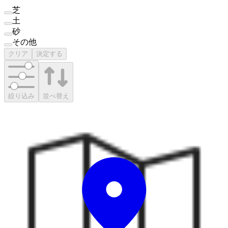
芝
土
砂
その他
クリア
決定する
絞り込み
並べ替え