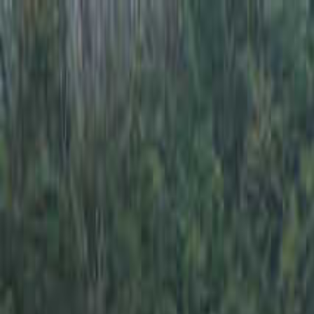
秩父・長瀞
日付
目的地
秩父・長瀞
日付