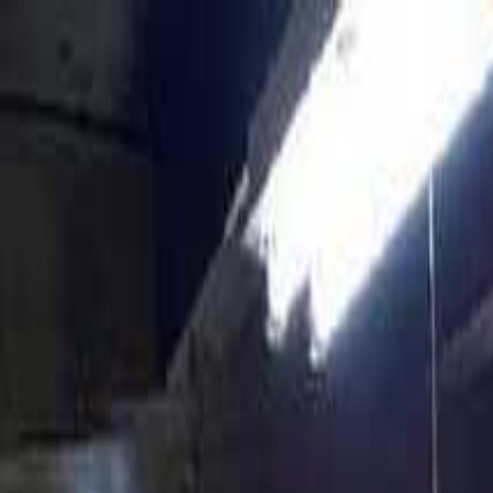
綾部・福知山
日付
目的地
綾部・福知山