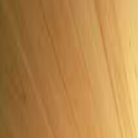
日付
日付を選ぶ
なっぷ キャンプ場検索予約