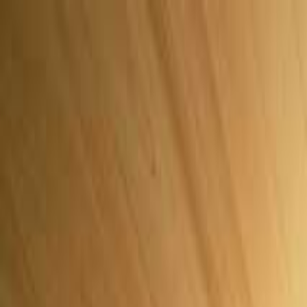
つくば・牛久
日付
目的地
つくば・牛久