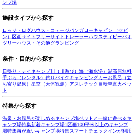
ンプ場
施設タイプから探す
ロッジ・ログハウス・コテージ
バンガロー
キャビン （ケビ
ン）
区画サイト
フリーサイト
トレーラーハウス
ティピー
パオ
ツリーハウス・その他
グランピング
条件・目的から探す
日帰り・デイキャンプ
川（川遊び）
海（海水浴）
湖
高原
無料
手ぶら（レンタル）
釣り
バイク
キャンピングカー
お風呂（立
ち寄り温泉）
星空（天体観測）
アスレチック
自転車
直火
ペッ
ト
特集から探す
温泉・お風呂が楽しめるキャンプ場
ペットと一緒に遊べるキ
ャンプ場特集
新着キャンプ場
1区画100平米以上のキャンプ
場特集
海が近いキャンプ場特集
スマートチェックインが利用