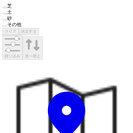
芝
土
砂
その他
クリア
決定する
絞り込み
並べ替え