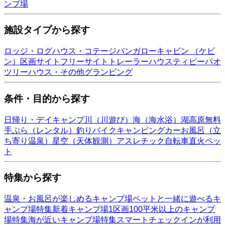
ンプ場
施設タイプから探す
ロッジ・ログハウス・コテージ
バンガロー
キャビン （ケビ
ン）
区画サイト
フリーサイト
トレーラーハウス
ティピー
パオ
ツリーハウス・その他
グランピング
条件・目的から探す
日帰り・デイキャンプ
川（川遊び）
海（海水浴）
湖
高原
無料
手ぶら（レンタル）
釣り
バイク
キャンピングカー
お風呂（立
ち寄り温泉）
星空（天体観測）
アスレチック
自転車
直火
ペッ
ト
特集から探す
温泉・お風呂が楽しめるキャンプ場
ペットと一緒に遊べるキ
ャンプ場特集
新着キャンプ場
1区画100平米以上のキャンプ
場特集
海が近いキャンプ場特集
スマートチェックインが利用