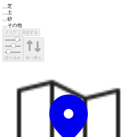
芝
土
砂
その他
クリア
決定する
絞り込み
並べ替え