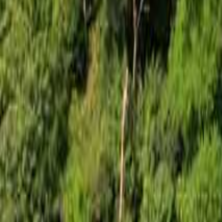
絞り込み
施設タイプ
ロッジ・ログハウス・コテージ
バンガロー
キャビン （ケビン）
区画サイト
フリーサイト
トレーラーハウス
ティピー