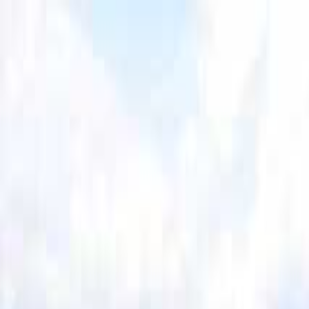
山形
日付
目的地
山形
日付
日付を選ぶ