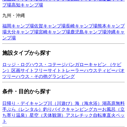
プ場
高知
キャンプ場
九州・沖縄
福岡
キャンプ場
佐賀
キャンプ場
長崎
キャンプ場
熊本
キャンプ
場
大分
キャンプ場
宮崎
キャンプ場
鹿児島
キャンプ場
沖縄
キャ
ンプ場
施設タイプから探す
ロッジ・ログハウス・コテージ
バンガロー
キャビン （ケビ
ン）
区画サイト
フリーサイト
トレーラーハウス
ティピー
パオ
ツリーハウス・その他
グランピング
条件・目的から探す
日帰り・デイキャンプ
川（川遊び）
海（海水浴）
湖
高原
無料
手ぶら（レンタル）
釣り
バイク
キャンピングカー
お風呂（立
ち寄り温泉）
星空（天体観測）
アスレチック
自転車
直火
ペッ
ト