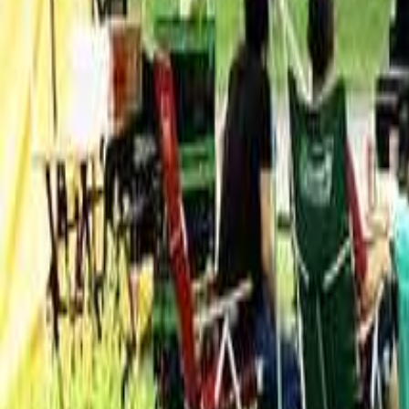
絞り込み
施設タイプ
ロッジ・ログハウス・コテージ
バンガロー
キャビン （ケビン）
区画サイト
フリーサイト
トレーラーハウス
ティピー