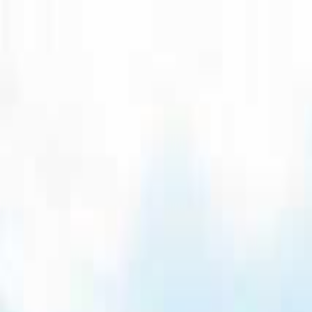
青森
日付
目的地
青森
日付
日付を選ぶ